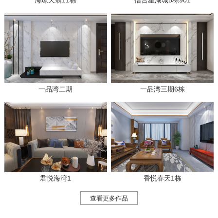
一品湾二期
一品湾三期6栋
君悦海湾1
香悦春天1栋
查看更多作品