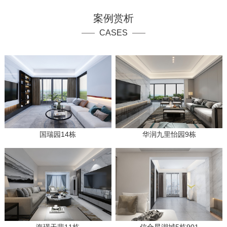
案例赏析
CASES
国瑞园14栋
华润九里怡园9栋
海璟天翡11栋
信合星湖城5栋901